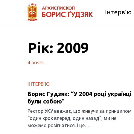
Інтерв’ю
Рік:
2009
4 posts
ІНТЕРВ’Ю
Борис Гудзяк: “У 2004 році українці
були собою”
Ректор УКУ вважає, що живучи за принципом
“один крок вперед, один назад”, ми не
можемо розігнатися. І це…