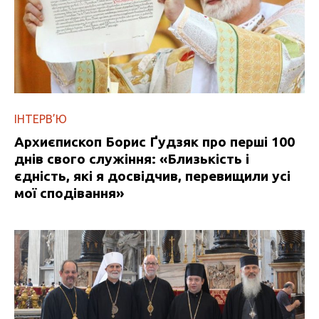
ІНТЕРВ’Ю
Архиєпископ Борис Ґудзяк про перші 100
днів свого служіння: «Близькість і
єдність, які я досвідчив, перевищили усі
мої сподівання»