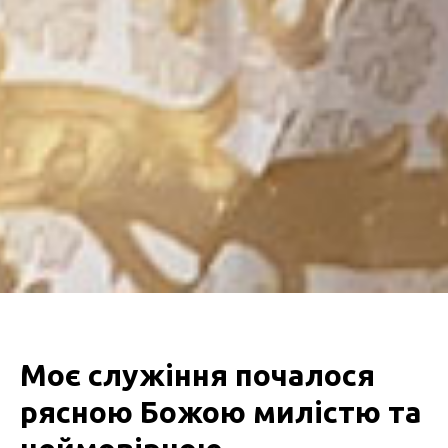
Моє служіння почалося
рясною Божою милістю та