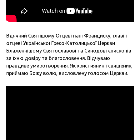
Вдячний Святішому Отцеві папі Франциску, главі і
отцеві Української Греко-Католицької Церкви
Блаженнішому Святославові та Синодові єпископів
за їхню довіру та благословення. Відчуваю
правдиве умиротворення. Як християнин і священик,
приймаю Божу волю, висловлену голосом Церкви.