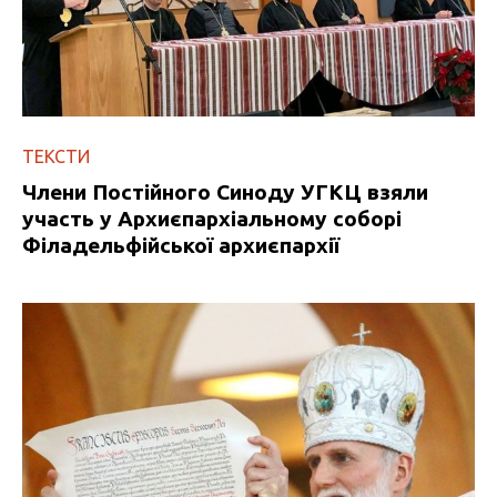
ТЕКСТИ
Члени Постійного Синоду УГКЦ взяли
участь у Архиєпархіальному соборі
Філадельфійської архиєпархії