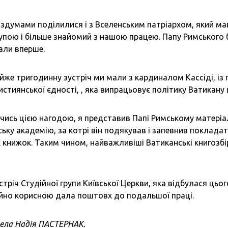
здумами поділилися і з Вселенським патріархом, який ма
упою і більше знайомий з нашою працею. Папу Римського
али вперше.
йже тригодинну зустріч ми мали з кардиналом Кассіді, і
ристиянської єдності, , яка випрацьовує політику Ватикану
ись цією нагодою, я представив Папі Римському матеріа
ьку академію, за котрі він подякував і запевнив поклада
 книжок. Таким чином, найважливіші Ватиканські книгозбір
стріч Студійної групи Київської Церкви, яка відбулася цьог
йно корисною дала поштовх до подальшої праці.
ела Надія ПАСТЕРНАК.