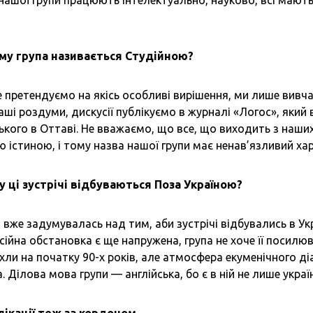
 нашої групи працюють інтелектуально, науково, всі мают
ому група називається Студійною?
 претендуємо на якісь особливі вирішення, ми лише вивч
аші роздуми, дискусії публікуємо в журналі «Логос», який 
кого в Оттаві. Не вважаємо, що все, що виходить з наших
 істиною, і тому назва нашої групи має ненав’язливий хар
му ці зустрічі відбуваються Поза Україною?
 вже задумувалась над тим, аби зустрічі відбувались в Укра
ійна обстановка є ще напружена, група не хоче її посилюв
хли на початку 90-х років, але атмосфера екуменічного д
. Ділова мова групи — англійська, бо є в ній не лише україн