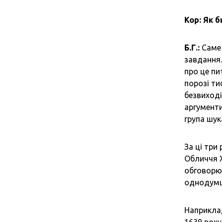
Кор: Як 
Б.Г.:
Саме 
завдання.
про це пи
порозі ти
безвиході
аргументи
група шук
За ці три
Обличчя Х
обговорюю
однодумці
Наприкла