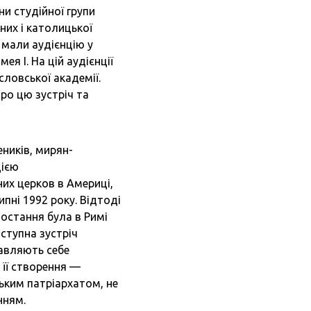
и студійної групи
них і католицької
и мали аудієнцію у
я І. На цій аудієнції
словської академії.
ро цю зустріч та
еників, мирян-
цією
их церков в Америці,
ипні 1992 року. Відтоді
і остання була в Римі
ступна зустріч
тавляють себе
 її створення —
ьким патріархатом, не
нням.