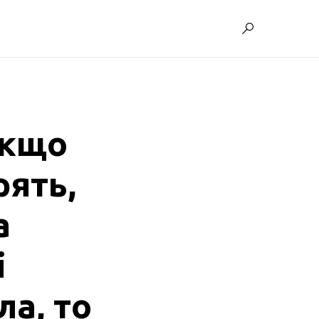
Якщо
рять,
а
і
ла, то