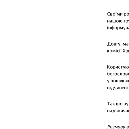
Своїми ро
нашою гр
інформув
Довгу, ма
комісії Х
Користуюч
богословс
у пошуках
відчинені.
Так шо зу
надзвича
Розмову в