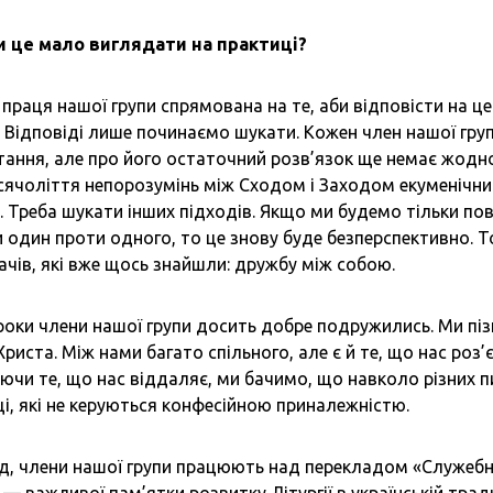
би це мало виглядати на практиці?
праця нашої групи спрямована на те, аби відповісти на це
 Відповіді лише починаємо шукати. Кожен член нашої гру
тання, але про його остаточний розв’язок ще немає жодно
сячоліття непорозумінь між Сходом і Заходом екуменічни
. Треба шукати інших підходів. Якщо ми будемо тільки по
 один проти одного, то це знову буде безперспективно.
ачів, які вже щось знайшли: дружбу між собою.
 роки члени нашої групи досить добре подружились. Ми пі
риста. Між нами багато спільного, але є й те, що нас роз’
чи те, що нас віддаляє, ми бачимо, що навколо різних 
, які не керуються конфесійною приналежністю.
д, члени нашої групи працюють над перекладом «Служеб