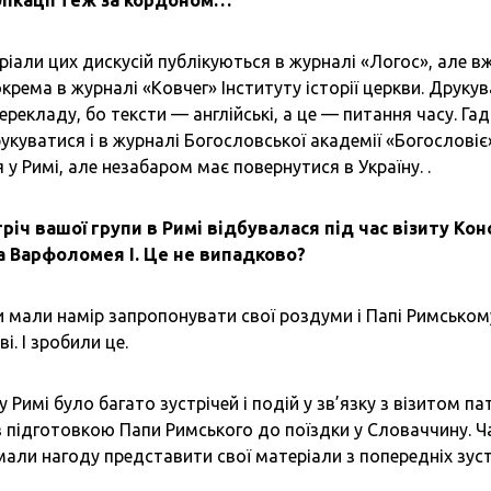
блікації теж за кордоном…
іали цих дискусій публікуються в журналі «Логос», але в
зокрема в журналі «Ковчег» Інституту історії церкви. Друку
ерекладу, бо тексти — англійські, а це — питання часу. Г
укуватися і в журналі Богословської академії «Богословіє»
 у Римі, але незабаром має повернутися в Україну. .
стріч вашої групи в Римі відбувалася під час візиту К
а Варфоломея І. Це не випадково?
и мали намір запропонувати свої роздуми і Папі Римськом
і. І зробили це.
 у Римі було багато зустрічей і подій у зв’язку з візитом п
 з підготовкою Папи Римського до поїздки у Словаччину. Ч
мали нагоду представити свої матеріали з попередніх зуст