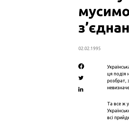
мусимо
з’єдна
02.02.1995
Українськ
ця подія 
розбрат, 
невизнач
Та все ж 
Українськ
всі прийд