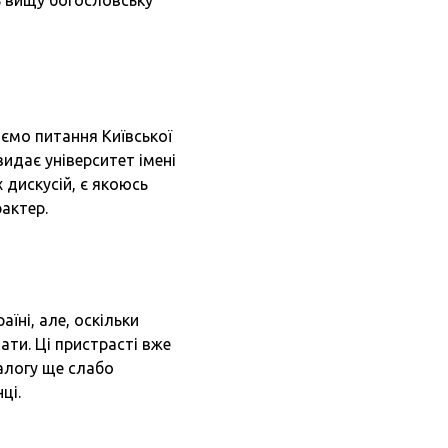
ь вищу богословську
аємо питання Київської
видає університет імені
 дискусій, є якоюсь
актер.
їні, але, оскільки
ати. Ці пристрасті вже
іалогу ще слабо
ці.