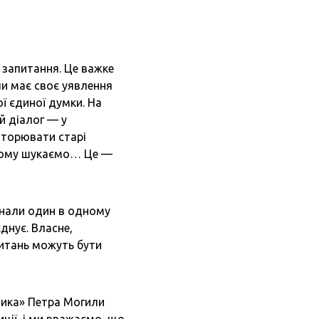
 запитання. Це важке
пи має своє уявлення
ї єдиної думки. На
й діалог — у
вторювати старі
 Тому шукаємо… Це —
знали один в одному
єднує. Власне,
питань можуть бути
ника» Петра Могили