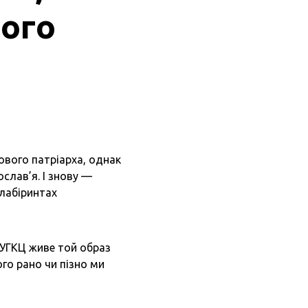
його
ового патріарха, однак
слав’я. І знову —
 лабіринтах
х УГКЦ живе той образ
ого рано чи пізно ми