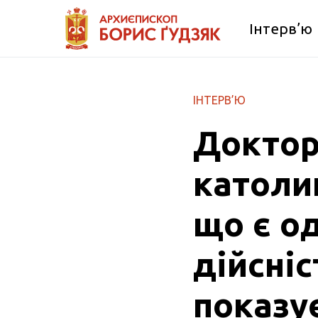
Інтерв’ю
ІНТЕРВ’Ю
Доктор
католик
що є од
дійсніс
показує