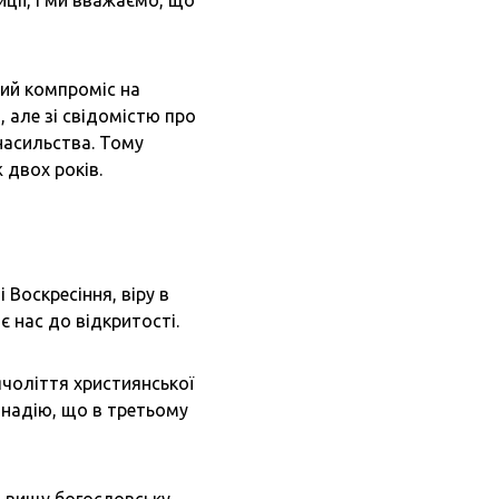
иції, і ми вважаємо, що
ний компроміс на
 але зі свідомістю про
 насильства. Тому
 двох років.
 Воскресіння, віру в
є нас до відкритості.
ячоліття християнської
о надію, що в третьому