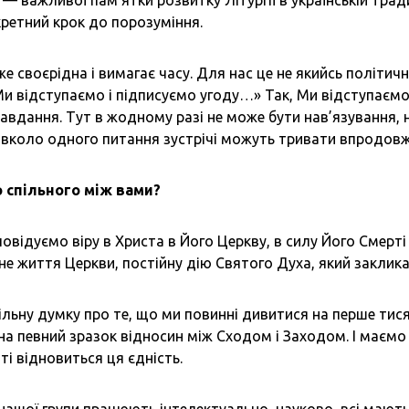
 — важливої пам’ятки розвитку Літургії в українській трад
ретний крок до порозуміння.
е своєрідна і вимагає часу. Для нас це не якийсь політич
Ми відступаємо і підписуємо угоду…» Так, Ми відступаємо,
завдання. Тут в жодному разі не може бути нав’язування,
вколо одного питання зустрічі можуть тривати впродовж
о спільного між вами?
овідуємо віру в Христа в Його Церкву, в силу Його Смерті і
не життя Церкви, постійну дію Святого Духа, який заклика
льну думку про те, що ми повинні дивитися на перше тис
к на певний зразок відносин між Сходом і Заходом. І маєм
ті відновиться ця єдність.