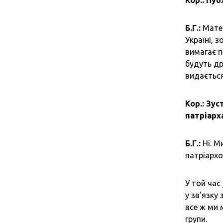
Кор.: Пу
Б.Г.:
Матер
Україні, 
вимагає п
будуть др
видається
Кор.: Зу
патріарх
Б.Г.:
Ні. М
патріархов
У той час
у зв’язку
все ж ми 
групи.