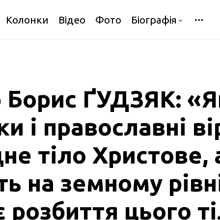
Колонки
Відео
Фото
Біографія
 Борис ҐУДЗЯК: «
и і православні ві
не тіло Христове, 
ть на земному рівн
 розбиття цього ті