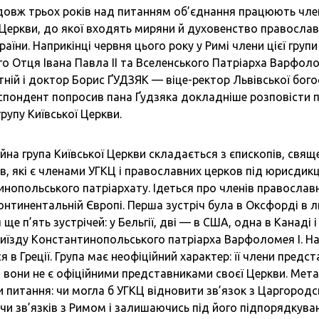
овж трьох років над питанням об’єднання працюють член
 Церкви, до якої входять миряни й духовенство православ
раїни. Наприкінці червня цього року у Римі члени цієї груп
о Отця Івана Павла II та Вселенського Патріарха Варфоломе
тній і доктор Борис ҐУДЗЯК — віце-ректор Львівської бого
пондент попросив пана Ґудзяка докладніше розповісти п
групу Київської Церкви.
йна група Київської Церкви складається з єпископів, свящ
в, які є членами УГКЦ і православних церков під юрисдик
нопольського патріархату. Ідеться про членів православн
континентальній Європі. Перша зустріч була в Оксфорді в л
 ще п’ять зустрічей: у Бельгії, дві — в США, одна в Канаді 
риїзду Константинопольського патріарха Варфоломея І. На
я в Греції. Група має неофіційний характер: її члени предс
 вони не є офіційними представниками своєї Церкви. Мета
 питання: чи могла б УГКЦ відновити зв’язок з Царгородс
и зв’язків з Римом і залишаючись під його підпорядкува