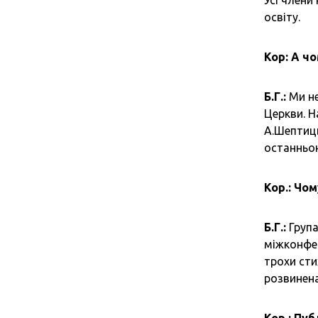
Усі члени
освіту.
Кор: А ч
Б.Г.:
Ми не
Церкви. Н
А.Шептиць
останньою
Кор.: Чо
Б.Г.:
Група
міжконфес
трохи сти
розвинена