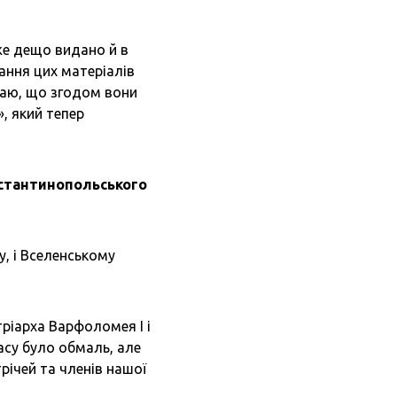
же дещо видано й в
вання цих матеріалів
адаю, що згодом вони
, який тепер
онстантинопольського
у, і Вселенському
атріарха Варфоломея І і
асу було обмаль, але
річей та членів нашої