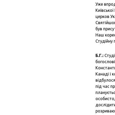
Уже впрод
Київської
церков Ук
Святійшог
був прису
Наш корес
Студійну 
Б.Г.:
Студі
богослові
Константи
Канаді і 
відбулося
під час п
плануєтьс
особисто,
дослідити
розриваюч