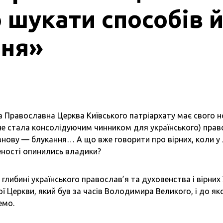
 шукати способів 
ння»
а Православна Церква Київського патріархату має свого н
не стала консолідуючим чинником для українського) право
знову — блукання… А що вже говорити про вірних, коли у
еності опинились владики?
у глибині українського православ’я та духовенства і вірни
ої Церкви, який був за часів Володимира Великого, і до як
емо.