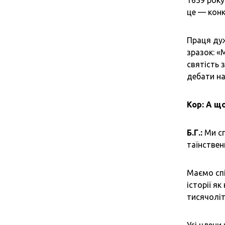
1639 року
це — конк
Праця дуж
зразок: «
святість 
дебати на
Кор: А щ
Б.Г.:
Ми сп
таїнствен
Маємо спі
історії я
тисячоліт