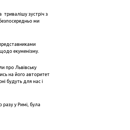
в тривалішу зустріч з
 безпосередньо ми
з представниками
 щодо екуменізму.
ли про Львівську
тись на його авторитет
ні будуть для нас і
о разу у Римі, була