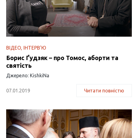
ВІДЕО
ІНТЕРВ’Ю
Борис Ґудзяк – про Томос, аборти та
святість
Джерело: KishkiNa
07.01.2019
Читати повністю