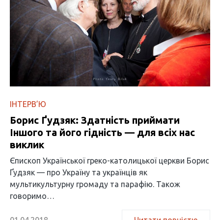
ІНТЕРВ’Ю
Борис Ґудзяк: Здатність приймати
Іншого та його гідність — для всіх нас
виклик
Єпископ Української греко-католицької церкви Борис
Ґудзяк — про Україну та українців як
мультикультурну громаду та парафію. Також
говоримо…
01.04.2018
Читати повністю