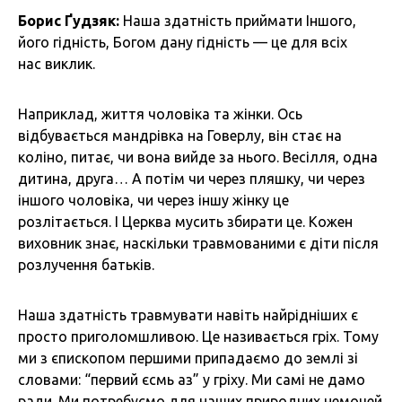
Борис Ґудзяк:
Наша здатність приймати Іншого,
його гідність, Богом дану гідність — це для всіх
нас виклик.
Наприклад, життя чоловіка та жінки. Ось
відбувається мандрівка на Говерлу, він стає на
коліно, питає, чи вона вийде за нього. Весілля, одна
дитина, друга… А потім чи через пляшку, чи через
іншого чоловіка, чи через іншу жінку це
розлітається. І Церква мусить збирати це. Кожен
виховник знає, наскільки травмованими є діти після
розлучення батьків.
Наша здатність травмувати навіть найрідніших є
просто приголомшливою. Це називається гріх. Тому
ми з єпископом першими припадаємо до землі зі
словами: “первий єсмь аз” у гріху. Ми самі не дамо
ради. Ми потребуємо для наших природних немочей