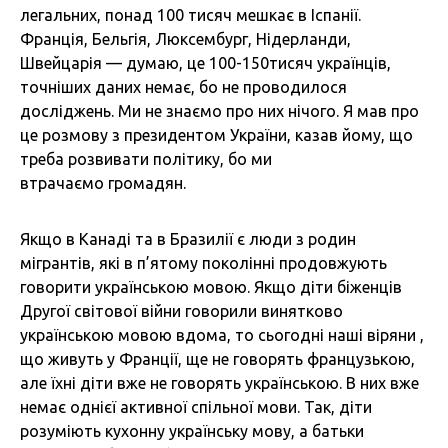
легальних, понад 100 тисяч мешкає в Іспанії.
Франція, Бельгія, Люксембург, Нідерланди,
Швейцарія — думаю, це 100-150тисяч українців,
точніших даних немає, бо не проводилося
досліджень. Ми не знаємо про них нічого. Я мав про
це розмову з президентом України, казав йому, що
треба розвивати політику, бо ми
втрачаємо громадян.
Якщо в Канаді та в Бразилії є люди з родин
мігрантів, які в п’ятому поколінні продовжують
говорити українською мовою. Якщо діти біженців
Другої світової війни говорили винятково
українською мовою вдома, то сьогодні наші віряни ,
що живуть у Франції, ще не говорять французькою,
але їхні діти вже не говорять українською. В них вже
немає однієї активної спільної мови. Так, діти
розуміють кухонну українську мову, а батьки