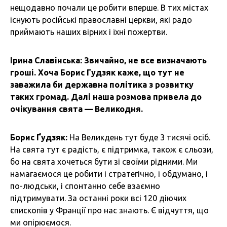
нещодавно почали це робити вперше. В тих містах
існують російські православні церкви, які радо
приймають наших вірних і їхні пожертви.
Ірина Славінська: Звичайно, не все визначають
гроші. Хоча Борис Гудзяк каже, що тут не
заважила би державна політика з розвитку
таких громад. Далі наша розмова привела до
очікування свята — Великодня.
Борис Ґудзяк:
На Великдень тут буде 3 тисячі осіб.
На свята тут є радість, є підтримка, також є сльози,
бо на свята хочеться бути зі своїми рідними. Ми
намагаємося це робити і стратегічно, і обдумано, і
по-людськи, і спонтанно себе взаємно
підтримувати. За останні роки всі 120 діючих
єпископів у Франції про нас знають. Є відчуття, що
ми опірюємося.