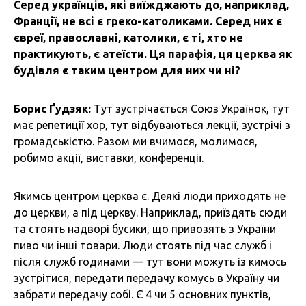
Серед українців, які виїжджають до, наприклад,
Франції, не всі є греко-католиками. Серед них є
євреї, православні, католики, є ті, хто не
практикують, є атеїсти. Ця парафія, ця церква як
будівля є таким центром для них чи ні?
Борис Ґудзяк:
Тут зустрічається Союз Українок, тут
має репетиції хор, тут відбуваються лекції, зустрічі з
громадськістю. Разом ми вчимося, молимося,
робимо акції, виставки, конференції.
Якимсь центром церква є. Деякі люди приходять не
до церкви, а під церкву. Наприклад, приїздять сюди
та стоять надворі бусики, що привозять з України
пиво чи інші товари. Люди стоять під час служб і
після служб годинами — тут вони можуть із кимось
зустрітися, передати передачу комусь в Україну чи
забрати передачу собі. Є 4 чи 5 основних пунктів,