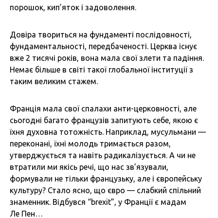
порошок, кип’яток і задоволення.
Довіра твориться на фундаменті послідовності,
фундаментальності, передбаченості. Церква існує
вже 2 тисячі років, вона мала свої злети та падіння.
Немає більше в світі такої глобальної інституції з
таким великим стажем.
Франція мала свої спалахи анти-церковності, але
сьогодні багато французів запитують себе, якою є
їхня духовна тотожність. Наприклад, мусульмани —
переконані, їхні молодь тримається разом,
утверджується та навіть радикалізується. А чи не
втратили ми якісь речі, що нас зв’язували,
формували не тільки французьку, але і європейську
культуру? Стало ясно, що євро — слабкий спільний
знаменник. Відбувся “brexit”, у Франції є мадам
Ле Пен…