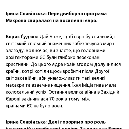
Ірина Славінська: Передвиборча програма
Макрона спиралася на посиленні євро.
Борис Ґудзяк:
Дай Боже, щоб євро був сильний, і
світський спільний знаменник забезпечував мир і
злагоду. Водночас, ви знаєте, що головними
архітекторами ЄС були глибоко переконані
християни. До цього ядра країн згодом долучилися
країни, котрі хотіли щось зробити після Другої
світової війни, аби унеможливити такі великі
масакри та взаємне нищення. Їхня ініціатива мала
колосальний успіх. Остання велика війна в Західній
Європі закінчилася 70 років тому, між
країнами ЄС не було воєн.
Ірина Славінська: Далі говоримо про роль
інституцій у розбудові довіри. За приклад Борис