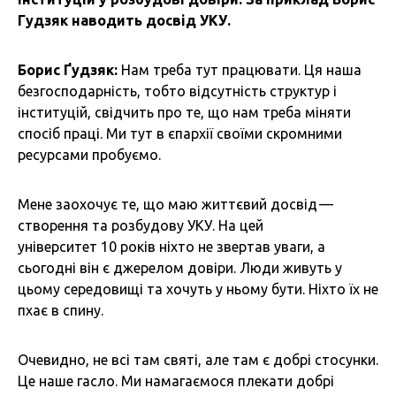
Гудзяк наводить досвід УКУ.
Борис Ґудзяк:
Нам треба тут працювати. Ця наша
безгосподарність, тобто відсутність структур і
інституцій, свідчить про те, що нам треба міняти
спосіб праці. Ми тут в єпархії своїми скромними
ресурсами пробуємо.
Мене заохочує те, що маю життєвий досвід —
створення та розбудову УКУ. На цей
університет 10 років ніхто не звертав уваги, а
сьогодні він є джерелом довіри. Люди живуть у
цьому середовищі та хочуть у ньому бути. Ніхто їх не
пхає в спину.
Очевидно, не всі там святі, але там є добрі стосунки.
Це наше гасло. Ми намагаємося плекати добрі