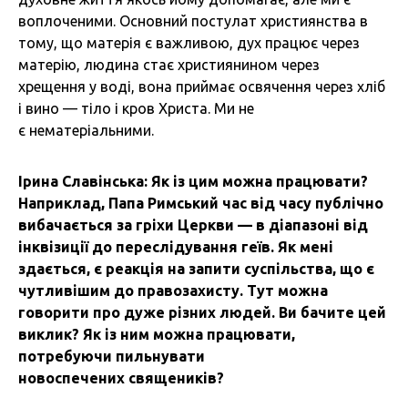
воплоченими. Основний постулат християнства в
тому, що матерія є важливою, дух працює через
матерію, людина стає християнином через
хрещення у воді, вона приймає освячення через хліб
і вино — тіло і кров Христа. Ми не
є нематеріальними.
Ірина Славінська: Як із цим можна працювати?
Наприклад, Папа Римський час від часу публічно
вибачається за гріхи Церкви — в діапазоні від
інквізиції до переслідування геїв. Як мені
здається, є реакція на запити суспільства, що є
чутливішим до правозахисту. Тут можна
говорити про дуже різних людей. Ви бачите цей
виклик? Як із ним можна працювати,
потребуючи пильнувати
новоспечених священиків?