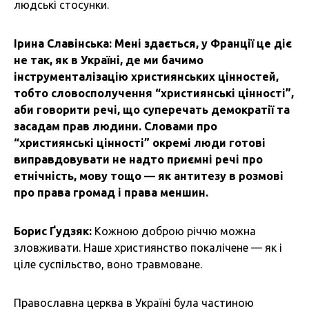
людські стосунки.
Ірина Славінська: Мені здається, у Франції це діє
не так, як в Україні, де ми бачимо
інструменталізацію християнських цінностей,
тобто словосполучення “християнські цінності”,
аби говорити речі, що суперечать демократії та
засадам прав людини. Словами про
“християнські цінності” окремі люди готові
виправдовувати не надто приємні речі про
етнічність, мову тощо — як антитезу в розмові
про права громад і права меншин.
Борис Ґудзяк:
Кожною доброю річчю можна
зловживати. Наше християнство покалічене — як і
ціле суспільство, воно травмоване.
Православна церква в Україні була частиною