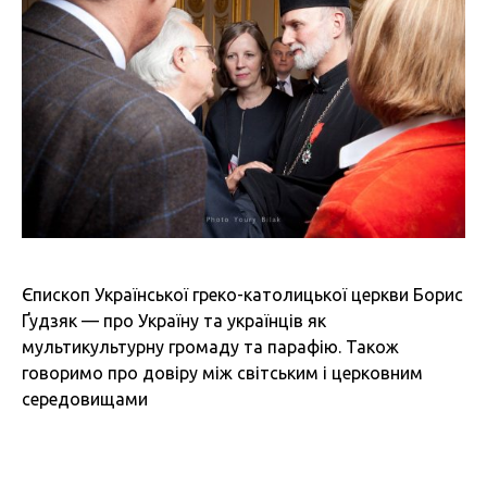
Єпископ Української греко-католицької церкви Борис
Ґудзяк — про Україну та українців як
мультикультурну громаду та парафію. Також
говоримо про довіру між світським і церковним
середовищами