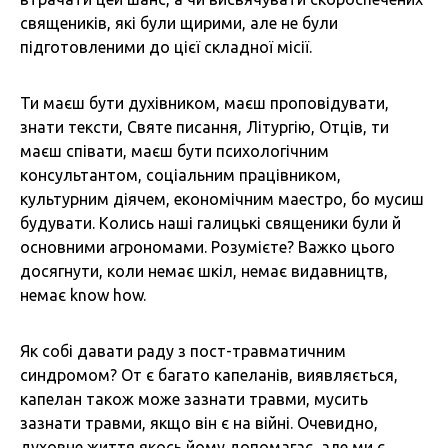
священиків, які були щирими, але не були
підготовленими до цієї складної місії.
Ти маєш бути духівником, маєш проповідувати,
знати тексти, Святе писання, Літургію, Отців, ти
маєш співати, маєш бути психологічним
консультантом, соціальним працівником,
культурним діячем, економічним маестро, бо мусиш
будувати. Колись наші галицькі священики були й
основними агрономами. Розумієте? Важко цього
досягнути, коли немає шкіл, немає видавництв,
немає know how.
Як собі давати раду з пост-травматичним
синдромом? От є багато капеланів, виявляється,
капелан також може зазнати травми, мусить
зазнати травми, якщо він є на війні. Очевидно,
духовне життя якось йому допомагає, але ми є