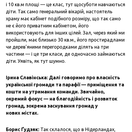
і 10 кв.м площі — це клас, тут щосуботи навчаються
діти. Так само генеральний вікарій, настоятель
храму має кабінет подібного розміру, що так само
не є його приватним кабінетом, його
використовують для інших цілей. Зал, через який ми
пройшли, має близько 30 кв.м., його простирадлами
чи дерев’яними перегородками ділять на три
частини — і це три класи, де одночасно займаються
діти. Уявіть, як тут шумно.
Ірина Славінська: Далі говоримо про власність
української громади та парафії — приміщення та
кошти на утримання команди. Звичайно,
окремий фокус — на благодійність і розвиток
громад, зокрема заснування громад у
нових містах.
Борис Ґудзяк:
Так склалося, що в Нідерландах,