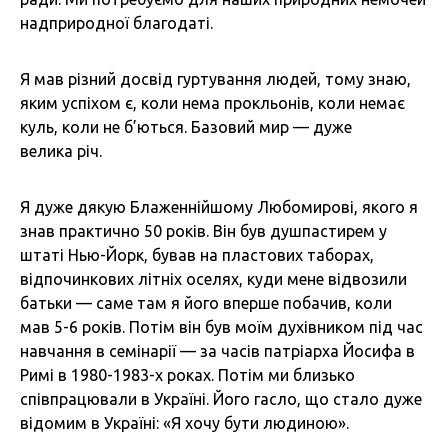
надприродної благодаті.
Я мав різний досвід гуртування людей, тому знаю,
яким успіхом є, коли нема прокльонів, коли немає
куль, коли не б’ються. Базовий мир — дуже
велика річ.
Я дуже дякую Блаженнійшому Любомирові, якого я
знав практично 50 років. Він був душпастирем у
штаті Нью-Йорк, бував на пластових таборах,
відпочинкових літніх оселях, куди мене відвозили
батьки — саме там я його вперше побачив, коли
мав 5-6 років. Потім він був моїм духівником під час
навчання в семінарії — за часів патріарха Йосифа в
Римі в 1980-1983-х роках. Потім ми близько
співпрацювали в Україні. Його гасло, що стало дуже
відомим в Україні: «Я хочу бути людиною».