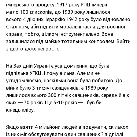
імперського процесу. 1917 року РПЦ імперії
мало 100 єпископів, до 1939 року лишилося
всього 4 діючих. Ієрархію 1942 року було відновлено
Сталіном, аби підняти моральні гасла для воєнної
справи, тобто, цілком інструментально. Вона
залишилася під майже тотальним контролем. Вийти
з цього дуже непросто.
На Західній Україні є усвідомлення, що була
підпільна УГКЦ, і тому вільна. Але ми не
усвідомлюємо, наскільки вона була побитою. До
війни було 3 тисячі священиків, а 1989 року
лишилося всього 300 літніх священиків, середній вік
яких — 70 років. Ще 5-10 років — і був би
кінець кліру.
Якщо взяти 4 мільйони людей в подумати, скількох
із них міг обслуговувати один священик ? підпіллі