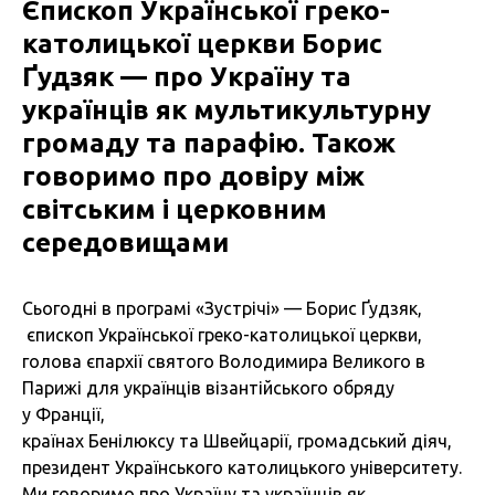
Єпископ Української греко-
католицької церкви Борис
Ґудзяк — про Україну та
українців як мультикультурну
громаду та парафію. Також
говоримо про довіру між
світським і церковним
середовищами
Сьогодні в програмі «Зустрічі» — Борис Ґудзяк,
єпископ Української греко-католицької церкви,
голова єпархії святого Володимира Великого в
Парижі для українців візантійського обряду
у Франції,
країнах Бенілюксу та Швейцарії, громадський діяч,
президент Українського католицького університету.
Ми говоримо про Україну та українців як