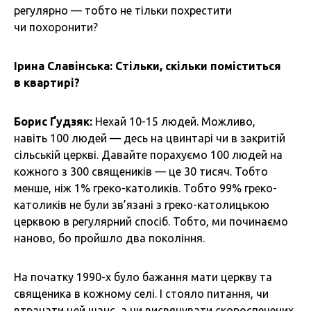
регулярно — тобто не тільки похрестити
чи похоронити?
Ірина Славінська: Стільки, скільки поміститься
в квартирі?
Борис Ґудзяк:
Нехай 10-15 людей. Можливо,
навіть 100 людей — десь на цвинтарі чи в закритій
сільській церкві. Давайте порахуємо 100 людей на
кожного з 300 священиків — це 30 тисяч. Тобто
менше, ніж 1% греко-католиків. Тобто 99% греко-
католиків не були зв’язані з греко-католицькою
церквою в регулярний спосіб. Тобто, ми починаємо
наново, бо пройшло два покоління.
На початку 1990-х було бажання мати церкву та
священика в кожному селі. І стояло питання, чи
втрачати цей шанс, а чи висвячувати скороспечених