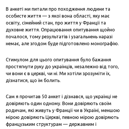
В анкеті ми питали про походження людини та
особисте життя — з якої вона області, яку має
освіту, сімейний стан, про життя у Франції та
духовне життя. Опрацювання опитування щойно
почалося, тому результатів і узагальнень наразі
немає, але згодом буде підготовлено монографію.
Стимулом для цього опитування було бажання
простягнути руку до українців, незалежно від того,
чи вони є в церкві, чи ні. Ми хотіли зрозуміти їх,
дізнатися, що їм болить.
Сам я прочитав 50 анкет і дізнався, що українці не
довіряють один одному. Вони довіряють своїм
родичам, які живуть у Франції чи в Україні, меншою
мірою довіряють Церкві, певною мірою довіряють
французьким структурам — державним і