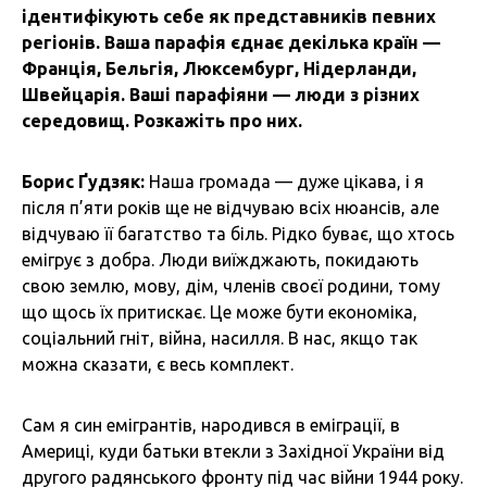
ідентифікують себе як представників певних
регіонів. Ваша парафія єднає декілька країн —
Франція, Бельгія, Люксембург, Нідерланди,
Швейцарія. Ваші парафіяни — люди з різних
середовищ. Розкажіть про них.
Борис Ґудзяк:
Наша громада — дуже цікава, і я
після п’яти років ще не відчуваю всіх нюансів, але
відчуваю її багатство та біль. Рідко буває, що хтось
емігрує з добра. Люди виїжджають, покидають
свою землю, мову, дім, членів своєї родини, тому
що щось їх притискає. Це може бути економіка,
соціальний гніт, війна, насилля. В нас, якщо так
можна сказати, є весь комплект.
Сам я син емігрантів, народився в еміграції, в
Америці, куди батьки втекли з Західної України від
другого радянського фронту під час війни 1944 року.