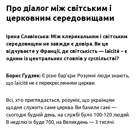
Про діалог між світським і
церковним середовищами
Ірина Славінська: Між клерикальним і світським
середовищем не завжди є довіра. Ви це
відчуваєте у Франції, де світськість — laïcité – є
одним із центральних стовпів у суспільстві?
Борис Ґудзяк:
Є різні бар’єри. Розумні люди знають,
що laïcité не є перекресленням церкви.
Всі, хто приглядається, розуміє, що українцям
щодня служить саме церква. Ви бачили самі —
сьогодні будній день, на службі було 100-120 людей.
В неділю їх буде 700, на Великдень — 3 тисячі.