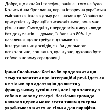
Добре, що є скайп і телефон, раніше і того не було.
Колись Анна Ярославна, перша історична українська
емігрантка, їхала з дому раз і назавжди. Українська
присутність у Франції є тисячолітньою, вона має
різні етапи. Сьогодні тут передовсім живуть люди
без документів — думаю, їх близько 80%. Це
населення, що потребує підтримки та
інтегрувальних досвідів, які би допомогли
психологічно, соціально, культурно, духовно бути
собою в новому середовищі.
Ірина Славінська: Хотіла би продовжити цю
тему та запитати про інтеграційні речі. Ідеться
не тільки про адаптацію до життя у
французькому суспільстві, але і про злагоду з
собою в новому статусі. Наскільки громада
навколо церкви може стати таким центром
українського життя не тільки для парафіян.