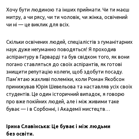
Хочу бути людиною та інших приймати. Чи ти маєш
митру, а чи рясу, чи ти чоловік, чи жінка, освічений
чи ні — це виклик для всіх.
Скільки освічених людей, спеціалістів з гуманітарних
наук дуже негуманно поводяться! Я проходив
аспірантуру в Гарварді та був свідком того, як вони
погано ставляться до своїх аспірантів, як готові
знищити репутацію колеги, щоб здобути посаду.
Пам’ятаю жахливі полеміки, коли Роман Якобсон
принижував Юрія Шевельова та наставляв усіх своїх
студентів. Це один історичний випадок, я говорю
про вже покійних людей, але і між живими таке
буває — і в Сорбонні, і Академії мистецтв…
Ірина Славінська: Це буває і між людьми
без освіти.