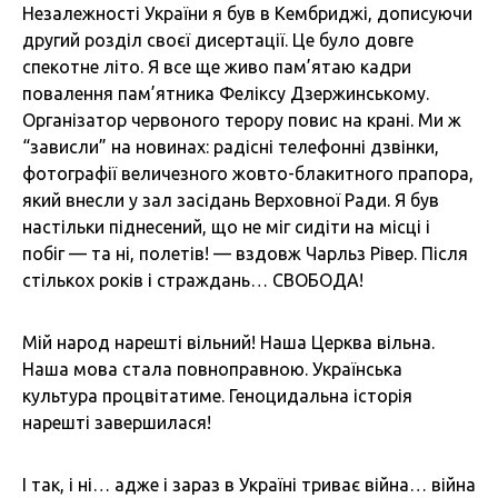
Незалежності України я був в Кембриджі, дописуючи
другий розділ своєї дисертації. Це було довге
спекотне літо. Я все ще живо пам’ятаю кадри
повалення пам’ятника Феліксу Дзержинському.
Організатор червоного терору повис на крані. Ми ж
“зависли” на новинах: радісні телефонні дзвінки,
фотографії величезного жовто-блакитного прапора,
який внесли у зал засідань Верховної Ради. Я був
настільки піднесений, що не міг сидіти на місці і
побіг — та ні, полетів! — вздовж Чарльз Рівер. Після
стількох років і страждань… СВОБОДА!
Мій народ нарешті вільний! Наша Церква вільна.
Наша мова стала повноправною. Українська
культура процвітатиме. Геноцидальна історія
нарешті завершилася!
І так, і ні… адже і зараз в Україні триває війна… війна