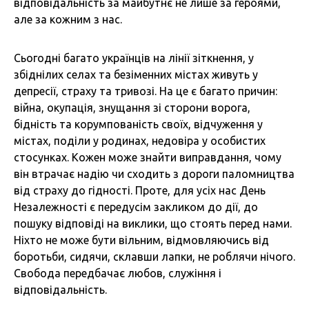
відповідальність за майбутнє не лише за героями,
але за кожним з нас.
Сьогодні багато українців на лінії зіткнення, у
збіднілих селах та безіменних містах живуть у
депресії, страху та тривозі. На це є багато причин:
війна, окупація, знущання зі сторони ворога,
бідність та корумпованість своїх, відчуження у
містах, поділи у родинах, недовіра у особистих
стосунках. Кожен може знайти виправдання, чому
він втрачає надію чи сходить з дороги паломництва
від страху до гідності. Проте, для усіх нас День
Незалежності є передусім закликом до дії, до
пошуку відповіді на виклики, що стоять перед нами.
Ніхто не може бути вільним, відмовляючись від
боротьби, сидячи, склавши лапки, не роблячи нічого.
Свобода передбачає любов, служіння і
відповідальність.