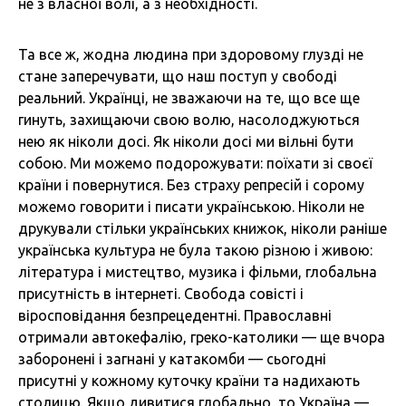
не з власної волі, а з необхідності.
Та все ж, жодна людина при здоровому глузді не
стане заперечувати, що наш поступ у свободі
реальний. Українці, не зважаючи на те, що все ще
гинуть, захищаючи свою волю, насолоджуються
нею як ніколи досі. Як ніколи досі ми вільні бути
собою. Ми можемо подорожувати: поїхати зі своєї
країни і повернутися. Без страху репресій і сорому
можемо говорити і писати українською. Ніколи не
друкували стільки українських книжок, ніколи раніше
українська культура не була такою різною і живою:
література і мистецтво, музика і фільми, глобальна
присутність в інтернеті. Свобода совісті і
віросповідання безпрецедентні. Православні
отримали автокефалію, греко-католики — ще вчора
заборонені і загнані у катакомби — сьогодні
присутні у кожному куточку країни та надихають
столицю. Якщо дивитися глобально, то Україна —