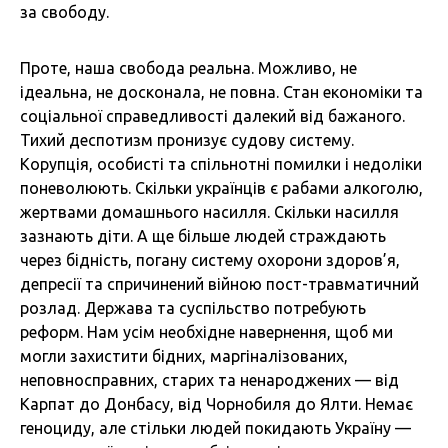
за свободу.
Проте, наша свобода реальна. Можливо, не
ідеальна, не досконала, не повна. Стан економіки та
соціальної справедливості далекий від бажаного.
Тихий деспотизм пронизує судову систему.
Корупція, особисті та спільнотні помилки і недоліки
поневолюють. Скільки українців є рабами алкоголю,
жертвами домашнього насилля. Скільки насилля
зазнають діти. А ще більше людей страждають
через бідність, погану систему охорони здоров’я,
депресії та спричинений війною пост-травматичний
розлад. Держава та суспільство потребують
реформ. Нам усім необхідне навернення, щоб ми
могли захистити бідних, маргіналізованих,
неповносправних, старих та ненароджених — від
Карпат до Донбасу, від Чорнобиля до Ялти. Немає
геноциду, але стільки людей покидають Україну —