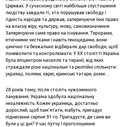
Церквах. У сучасному світі найбільше спустошення
людству завдали ті, хто порушував свободу і
гідність народів та держав, заперечуючи їхнє право
на власну віру, культуру, мову, самовизначення.
Заперечуючи саме право на існування. Терорами,
етнічними чистками і навіть геноцидами, вони
цинічно та безжально відбирали дар свободи, щоб
поневолити та контролювати. У ХХ столітті Україна
була епіцентром насилля та тиранії, від яких
страждали різні національні та релігійні спільноти:
українці, поляки, євреї, кримські татари, роми…
28 років тому, після століть чужоземного
панування, Україна здобула національну
незалежність. Кожен українець, достатньо
дорослий, щоб пам’ятати, мабуть, пригадує
піднесення серпня 91-го. Пригадуєте, де саме ви
були у ці дні? У час путчу і проголошення