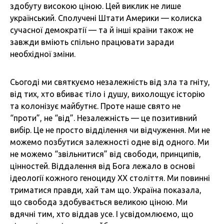
здобуту високою ціною. Цей виклик не лише
український. Сполучені Штати Америки — колиска
сучасної демократії — та й інші країни також не
завжди вміють спільно працювати заради
необхідної зміни.
Сьогоді ми святкуємо незалежність від зла та гніту,
від тих, хто вбиває тіло і душу, вихолощує історію
та колонізує майбутнє. Проте наше свято не
“проти”, не “від”. Незалежність — це позитивний
вибір. Це не просто відділення чи відчуження. Ми не
можемо позбутися залежності одне від одного. Ми
не можемо “звільнитися” від свободи, принципів,
цінностей. Віддалення від Бога лежало в основі
ідеології кожного геноциду ХХ століття. Ми повинні
триматися правди, хай там що. Україна показала,
що свобода здобувається великою ціною. Ми
вдячні тим, хто віддав усе. І усвідомлюємо, що